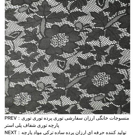
PREV：منسوجات خانگی ارزان سفارشی توری پرده توری توری
پارچه توری شفاف پلی استر
NEXT：تولید کننده حرفه ای ارزان پرده ساده ترکی مواد پارچه