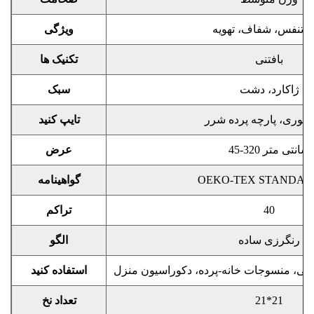
ل تنفس، شفاف، تهویه
ویژگی
بافتنی
تکنیک ها
ژاکارد، دشت
سبک
ه توری، پارچه پرده شرر
تایپ کنید
45-320 سانتی متر
عرض
OEKO-TEX STANDARD
گواهینامه
40
تراکم
رنگرزی ساده
الگو
نبی، منسوجات خانه-پرده، دکوراسیون منزل
استفاده کنید
21*21
تعداد نخ