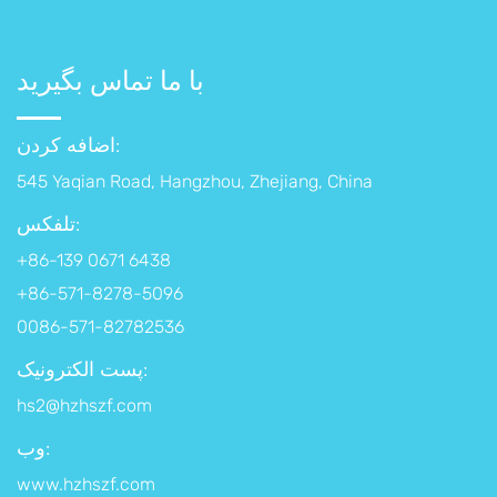
با ما تماس بگیرید
اضافه کردن:
545 Yaqian Road, Hangzhou, Zhejiang, China
تلفکس:
+86-139 0671 6438
+86-571-8278-5096
0086-571-82782536
پست الکترونیک:
hs2@hzhszf.com
وب:
www.hzhszf.com